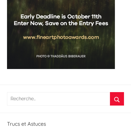
Recherche
pour
Reche
:
Trucs et Astuces