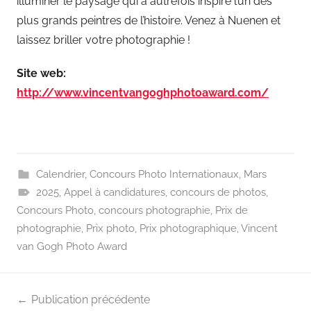
illuminer le paysage qui a autrefois inspiré l’un des
plus grands peintres de l’histoire. Venez à Nuenen et
laissez briller votre photographie !
Site web:
http://www.vincentvangoghphotoaward.com/
Calendrier
,
Concours Photo Internationaux
,
Mars
2025
,
Appel à candidatures
,
concours de photos
,
Concours Photo
,
concours photographie
,
Prix de
photographie
,
Prix photo
,
Prix photographique
,
Vincent
van Gogh Photo Award
Navigation
Publication précédente
de