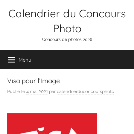
Aller
Calendrier du Concours
au
contenu
Photo
Concours de photos 2026
Menu
Visa pour l’Image
Publié le
4 mai 2021
par
calendrierduconcoursphoto