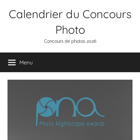
Aller
Calendrier du Concours
au
contenu
Photo
Concours de photos 2026
Menu